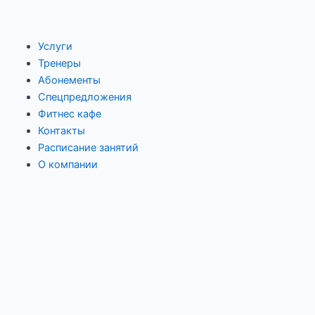
Перейти
Навигация
к
по
содержимому
записям
Услуги
Тренеры
Абонементы
Спецпредложения
Фитнес кафе
Контакты
Расписание занятий
О компании