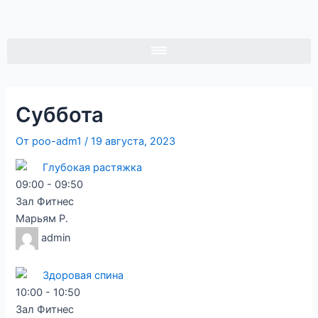
Перейти
Навигация
к
по
содержимому
записям
Суббота
От
poo-adm1
/
19 августа, 2023
Глубокая растяжка
09:00
-
09:50
Зал Фитнес
Марьям Р.
admin
Здоровая спина
10:00
-
10:50
Зал Фитнес