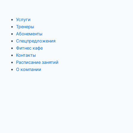
Перейти
Навигация
к
по
содержимому
записям
Услуги
Тренеры
Абонементы
Спецпредложения
Фитнес кафе
Контакты
Расписание занятий
О компании